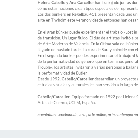
Helena Cabello y Ana Carceller
han trabajado juntas dura
cómo estas nociones crean tipos especiales de representa
Los dos bunkers en Regelbau 411 presentan cada uno un tra
arte en Thyholm este verano y desde entonces han desarro
En el gran búnker puede experimentar el trabajo «Lost in 
de transición. Un lugar fluido. El dúo de artistas invitó a
de Arte Moderno de Valencia. En la última sala del búnker
llegado demasiado tarde. La cara de Saray coincide con e
En el segundo búnker puedes experimentar el trabajo «Da
de la performatividad de género, que en términos genera
Trouble», los artistas invitaron a varias personas a bailar 
la performatividad de Butler.
Desde 1992,
Cabello/Carceller
desarrollan un proyecto a
estudios visuales y culturales les han servido a lo largo d
Cabello/Carceller
, Equipo formado en 1992 por Helena Ca
Artes de Cuenca, UCLM, España.
quepintamosenelmundo, arte, arte online, arte contemporáneo