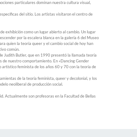
nociones particulares dominan nuestra cultura visual,
cíficas del sitio. Los artistas visitaron el centro de
de exhibición como un lugar abierto al cambio. Un lugar
 descender por la escalera blanca en la galería 6 del Museo
ra quien la teoría queer y el cambio social de hoy han
ativo común.
e Judith Butler, que en 1990 presentó la llamada teoría
avés de nuestro comportamiento. En «Dancing Gender
mo artístico feminista de los años 60 y 70 con la teoría de
mientas de la teoría feminista, queer y decolonial, y los
odelo neoliberal de producción social.
d. Actualmente son profesoras en la Facultad de Bellas