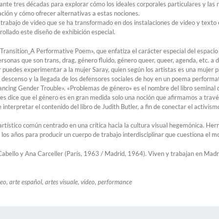
nte tres décadas para explorar cómo los ideales corporales particulares y las 
ción y cómo ofrecer alternativas a estas nociones.
bajo de video que se ha transformado en dos instalaciones de video y texto espe
llado este diseño de exhibición especial.
Transition_A Performative Poem», que enfatiza el carácter especial del espacio 
 personas que son trans, drag, género fluido, género queer, queer, agenda, etc. a
 puedes experimentar a la mujer Saray, quien según los artistas es una mujer pa
l descenso y la llegada de los defensores sociales de hoy en un poema perform
ncing Gender Trouble». «Problemas de género» es el nombre del libro seminal d
les dice que el género es en gran medida solo una noción que afirmamos a tr
e interpretar el contenido del libro de Judith Butler, a fin de conectar el activis
rtístico común centrado en una crítica hacia la cultura visual hegemónica. Herra
e los años para producir un cuerpo de trabajo interdisciplinar que cuestiona el m
bello y Ana Carceller (París, 1963 / Madrid, 1964). Viven y trabajan en Madri
, arte español, artes visuale, vídeo, performance