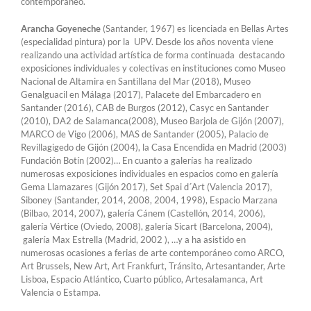
contemporáneo.
Arancha Goyeneche
(Santander, 1967) es licenciada en Bellas Artes
(especialidad pintura) por la UPV. Desde los años noventa viene
realizando una actividad artística de forma continuada destacando
exposiciones individuales y colectivas en instituciones como Museo
Nacional de Altamira en Santillana del Mar (2018), Museo
Genalguacil en Málaga (2017), Palacete del Embarcadero en
Santander (2016), CAB de Burgos (2012), Casyc en Santander
(2010), DA2 de Salamanca(2008), Museo Barjola de Gijón (2007),
MARCO de Vigo (2006), MAS de Santander (2005), Palacio de
Revillagigedo de Gijón (2004), la Casa Encendida en Madrid (2003)
Fundación Botín (2002)… En cuanto a galerías ha realizado
numerosas exposiciones individuales en espacios como en galería
Gema Llamazares (Gijón 2017), Set Spai d´Art (Valencia 2017),
Siboney (Santander, 2014, 2008, 2004, 1998), Espacio Marzana
(Bilbao, 2014, 2007), galería Cánem (Castellón, 2014, 2006),
galería Vértice (Oviedo, 2008), galería Sicart (Barcelona, 2004),
galería Max Estrella (Madrid, 2002 ), …y a ha asistido en
numerosas ocasiones a ferias de arte contemporáneo como ARCO,
Art Brussels, New Art, Art Frankfurt, Tránsito, Artesantander, Arte
Lisboa, Espacio Atlántico, Cuarto público, Artesalamanca, Art
Valencia o Estampa.