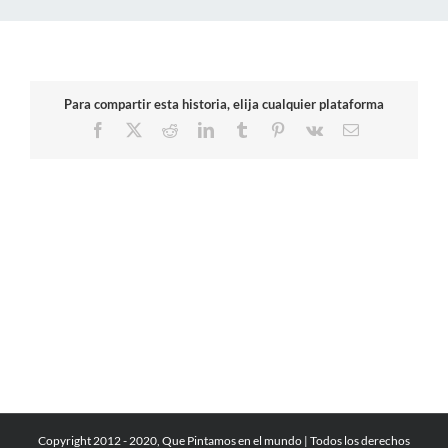
Para compartir esta historia, elija cualquier plataforma
Facebook
X
Reddit
LinkedIn
Tumblr
Pinterest
Vk
Correo
electrónico
Copyright 2012 - 2020, Que Pintamos en el mundo | Todos los derechos