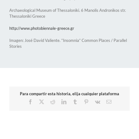
Archaeological Museum of Thessaloniki. 6 Manolis Andronikos str.
Thessaloniki Greece
http://www.photobiennale-greece.gr
Imagen: José David Valiente. “Insomnia” Common Places / Parallel
Stories
Para compartir esta historia, elija cualquier plataforma
Facebook
X
Reddit
LinkedIn
Tumblr
Pinterest
Vk
Correo
electrónico