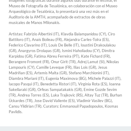
imágenes fotográficas durante algunos días durante el festival, el
Museo de Fotografía de Tesalónica, en colaboración con el Museo
Arqueológico de Tesalónica, lo presentará una vez más en el
Auditorio de la AMTH, acompañado de extractos de obras
musicales de Manos Milonakis.
Artistas: Fabrizio Albertini (IT), Klavdia Balampanidou (CY), Ciro
Battiloro (IT), Anais Boileau (FR), Alejandra Carles-Tolra (ES),
Federico Clavarino (IT), Louis De Belle (IT), Ioustini Drakoulakou
(GR), Anargyros Drolapas (GR), Ismini Haholiadou (CY), Dimitra
Karpidou (GR), Fatima Abreu Ferreira (PT), Kate Fichard (FR),
Berangere Fromont (FR), Onur Girit (TR), Adrej Lamut (SI), Nikolas
Lampouris (CY), Camille Leveque (FR), Ilias Lois (GR), Jesus
Madriñan (ES), Artemis Malta (GR), Stefano Marchionini (IT),
Diambra Mariani (IT), Eugenia Maximova (BG), Michele Palazzi (IT),
Iacopo Pasqui (IT), Benedetta Ristori (IT), Virginia Rota (ES), Ioanna
Sakellaraki (GR), Orfeas Sampatakakis (GR), Emine Gozde Sevim
(TR), Andrea Torres (ES), Luka Trajkovic (RS), Altay Tuz (TR), Burhan
Ückardes (TR), Jose David Valiente (ES), Vladimir Vasilev (BG),
Cansu Yildirian (TR). Curators: Emmanouil Papadopoulos, Kosmas
Pavlidis.