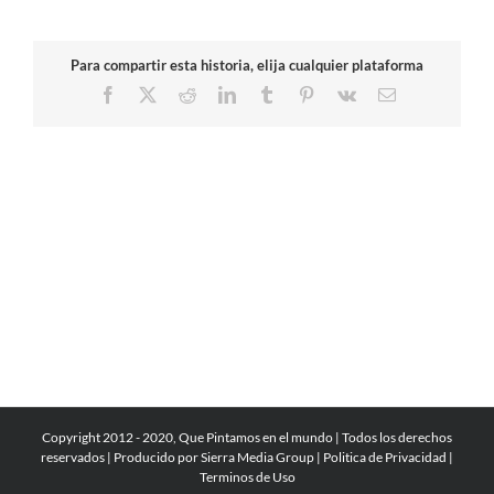
Para compartir esta historia, elija cualquier plataforma
Facebook
X
Reddit
LinkedIn
Tumblr
Pinterest
Vk
Correo
electrónico
Copyright 2012 - 2020, Que Pintamos en el mundo | Todos los derechos
reservados | Producido por
Sierra Media Group
|
Politica de Privacidad
|
Terminos de Uso