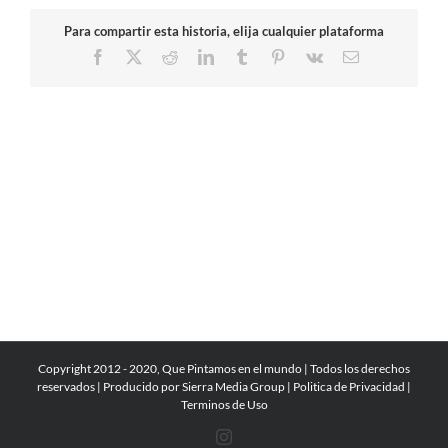
Para compartir esta historia, elija cualquier plataforma
Facebook
X
Reddit
LinkedIn
Tumblr
Pinterest
Vk
Correo
electrónico
Copyright 2012 - 2020, Que Pintamos en el mundo | Todos los derechos
reservados | Producido por
Sierra Media Group
|
Politica de Privacidad
|
Terminos de Uso
Instagram