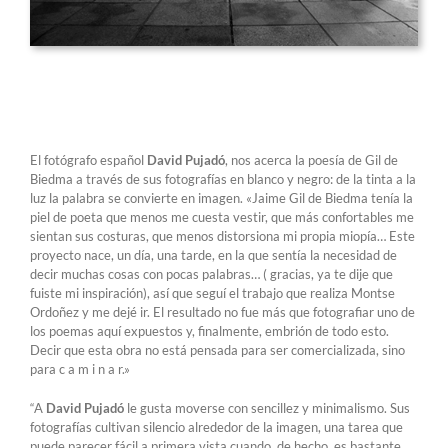
El fotógrafo español
David Pujadó
, nos acerca la poesía de Gil de
Biedma a través de sus fotografías en blanco y negro: de la tinta a la
luz la palabra se convierte en imagen. «Jaime Gil de Biedma tenía la
piel de poeta que menos me cuesta vestir, que más confortables me
sientan sus costuras, que menos distorsiona mi propia miopía… Este
proyecto nace, un día, una tarde, en la que sentía la necesidad de
decir muchas cosas con pocas palabras… ( gracias, ya te dije que
fuiste mi inspiración), así que seguí el trabajo que realiza Montse
Ordoñez y me dejé ir. El resultado no fue más que fotografiar uno de
los poemas aquí expuestos y, finalmente, embrión de todo esto.
Decir que esta obra no está pensada para ser comercializada, sino
para c a m i n a r.»
“A
David Pujadó
le gusta moverse con sencillez y minimalismo. Sus
fotografías cultivan silencio alrededor de la imagen, una tarea que
puede parecer fácil a primera vista cuando, de hecho, es bastante