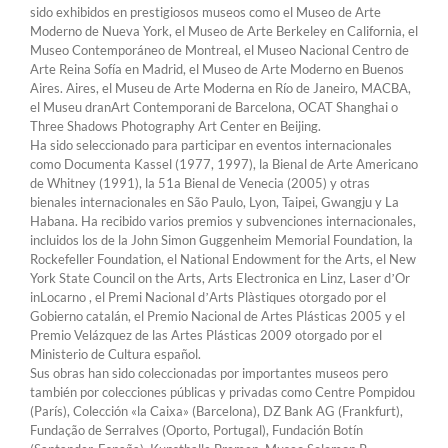
sido exhibidos en prestigiosos museos como el Museo de Arte
Moderno de Nueva York, el Museo de Arte Berkeley en California, el
Museo Contemporáneo de Montreal, el Museo Nacional Centro de
Arte Reina Sofía en Madrid, el Museo de Arte Moderno en Buenos
Aires. Aires, el Museu de Arte Moderna en Río de Janeiro, MACBA,
el Museu dranArt Contemporani de Barcelona, ​​OCAT Shanghai o
Three Shadows Photography Art Center en Beijing.
Ha sido seleccionado para participar en eventos internacionales
como Documenta Kassel (1977, 1997), la Bienal de Arte Americano
de Whitney (1991), la 51a Bienal de Venecia (2005) y otras
bienales internacionales en São Paulo, Lyon, Taipei, Gwangju y La
Habana. Ha recibido varios premios y subvenciones internacionales,
incluidos los de la John Simon Guggenheim Memorial Foundation, la
Rockefeller Foundation, el National Endowment for the Arts, el New
York State Council on the Arts, Arts Electronica en Linz, Laser dʼOr
inLocarno , el Premi Nacional dʼArts Plàstiques otorgado por el
Gobierno catalán, el Premio Nacional de Artes Plásticas 2005 y el
Premio Velázquez de las Artes Plásticas 2009 otorgado por el
Ministerio de Cultura español.
Sus obras han sido coleccionadas por importantes museos pero
también por colecciones públicas y privadas como Centre Pompidou
(París), Colección «la Caixa» (Barcelona), DZ Bank AG (Frankfurt),
Fundação de Serralves (Oporto, Portugal), Fundación Botín