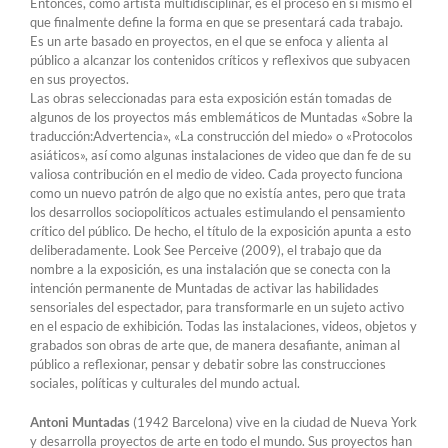
Entonces, como artista multidisciplinar, es el proceso en sí mismo el
que finalmente define la forma en que se presentará cada trabajo.
Es un arte basado en proyectos, en el que se enfoca y alienta al
público a alcanzar los contenidos críticos y reflexivos que subyacen
en sus proyectos.
Las obras seleccionadas para esta exposición están tomadas de
algunos de los proyectos más emblemáticos de Muntadas «Sobre la
traducción:Advertencia», «La construcción del miedo» o «Protocolos
asiáticos», así como algunas instalaciones de video que dan fe de su
valiosa contribución en el medio de video. Cada proyecto funciona
como un nuevo patrón de algo que no existía antes, pero que trata
los desarrollos sociopolíticos actuales estimulando el pensamiento
crítico del público. De hecho, el título de la exposición apunta a esto
deliberadamente. Look See Perceive (2009), el trabajo que da
nombre a la exposición, es una instalación que se conecta con la
intención permanente de Muntadas de activar las habilidades
sensoriales del espectador, para transformarle en un sujeto activo
en el espacio de exhibición. Todas las instalaciones, videos, objetos y
grabados son obras de arte que, de manera desafiante, animan al
público a reflexionar, pensar y debatir sobre las construcciones
sociales, políticas y culturales del mundo actual.
Antoni Muntadas
(1942 Barcelona) vive en la ciudad de Nueva York
y desarrolla proyectos de arte en todo el mundo. Sus proyectos han