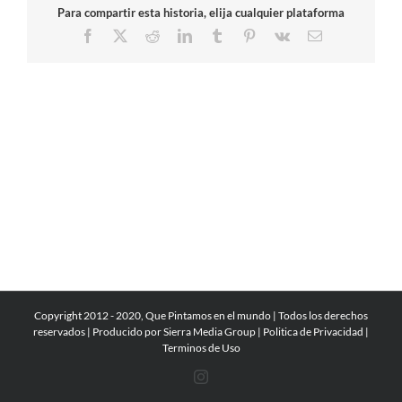
Para compartir esta historia, elija cualquier plataforma
Facebook
X
Reddit
LinkedIn
Tumblr
Pinterest
Vk
Correo
electrónico
Copyright 2012 - 2020, Que Pintamos en el mundo | Todos los derechos
reservados | Producido por
Sierra Media Group
|
Politica de Privacidad
|
Terminos de Uso
Instagram