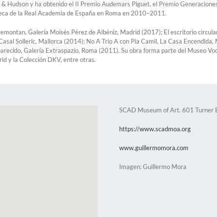
& Hudson y ha obtenido el II Premio Audemars Piguet, el Premio Generaciones 2
Beca de la Real Academia de España en Roma en 2010–2011.
emontan, Galería Moisés Pérez de Albéniz, Madrid (2017); El escritorio circular 
sal Solleric, Mallorca (2014); No A Trio A con Pia Camil, La Casa Encendida, 
recido, Galería Extraspazio, Roma (2011). Su obra forma parte del Museo Voor
d y la Colección DKV, entre otras.
SCAD Museum of Art. 601 Turner B
https://www.scadmoa.org
www.guillermomora.com
Imagen: Guillermo Mora