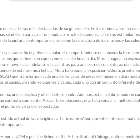
 de los artistas más destacados de su generación. En los últimos años, ha crea
rmas se utilizan para crear un modo abstracto de comunicación. Las estimulant
os de la pintura contemporánea, así como la estructura de los museos y las colec
a del espectador. Su objetivo es anular el «comportamiento del museo» la forma
n museos que influyen en cómo vemos el arte hoy en día. Mora imagina un escenari
que se mueve hacia adelante y hacia atrás para analizarnos con pinturas que actú
tiendo de esta premisa ficticia, Mora ha creado la exposición «Ahora, pronto, 
e SCAD que transforman cada una de las cajas de joyas del museo en dioramas a
 los espacios, creando volúmenes y capas, cada uno con un conjunto diferente de
tiempo, uno específico y otro indeterminado. Además, estas palabras podrían c
un contexto cambiante. Al usar tales alusiones, el artista señala la multiplicid
l punto de vista o el espectador.
l estado actual de las disciplinas artísticas, en «Ahora, pronto, entonces, maña
 contemporánea.
es por la UCM y por The School of the Art Institute of Chicago, obtiene poste