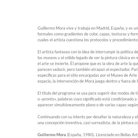
Guillermo Mora vive y trabaja en Madrid, España, y es uno
formales como gradientes de color, capas, texturas y fo
cuales el artista cuestiona los protocolos y procedimient
El artista fantasea con la idea de interrumpir la polític
los museos y el sólido legado de ver la pintura clásica e
el arte se invierte. Él propone que es la obra de arte la 
parecen seducir, pero también atrapan al espectador. Par
específicas para el sitio encargadas por el Museo de Art
espacio, la intervención de Mora juega dentro y fuera de
El título del programa se usa para sugerir dos modos de 
o «pronto», palabras cuyo significado está condicionado a 
aparecer simultáneamente plano o de varias capas según e
Continuando con su interés por desafiar la naturaleza y e
una concepción inventiva, casi surrealista, de la pintura
Guillermo Mora
(España, 1980). Licenciado en Bellas Art