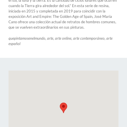
el sol, la luna y la tierra. Es la cantidad de ciclos lunares que ocurren
cuando la Tierra gira alrededor del sol.” En esta serie de resina,
iniciada en 2015 y completada en 2019 para coincidir con la
exposición Art and Empire: The Golden Age of Spain, José María
Cano ofrece una colección actual de retratos de hombres comunes,
que se vuelven extraordinarios en sus pinturas.
quepintamosenelmundo, arte, arte online, arte contemporáneo, arte
español