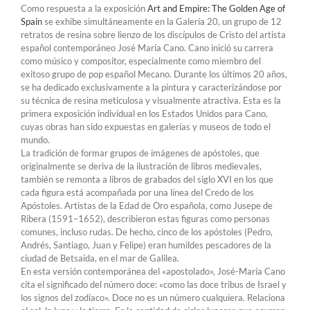
Como respuesta a la exposición
Art and Empire: The Golden Age of
Spain
se exhibe simultáneamente en la Galería 20, un grupo de 12
retratos de resina sobre lienzo de los discípulos de Cristo del artista
español contemporáneo José María Cano. Cano inició su carrera
como músico y compositor, especialmente como miembro del
exitoso grupo de pop español Mecano. Durante los últimos 20 años,
se ha dedicado exclusivamente a la pintura y caracterizándose por
su técnica de resina meticulosa y visualmente atractiva. Esta es la
primera exposición individual en los Estados Unidos para Cano,
cuyas obras han sido expuestas en galerías y museos de todo el
mundo.
La tradición de formar grupos de imágenes de apóstoles, que
originalmente se deriva de la ilustración de libros medievales,
también se remonta a libros de grabados del siglo XVI en los que
cada figura está acompañada por una línea del Credo de los
Apóstoles. Artistas de la Edad de Oro española, como Jusepe de
Ribera (1591–1652), describieron estas figuras como personas
comunes, incluso rudas. De hecho, cinco de los apóstoles (Pedro,
Andrés, Santiago, Juan y Felipe) eran humildes pescadores de la
ciudad de Betsaida, en el mar de Galilea.
En esta versión contemporánea del «apostolado», José-María Cano
cita el significado del número doce: «como las doce tribus de Israel y
los signos del zodíaco». Doce no es un número cualquiera. Relaciona