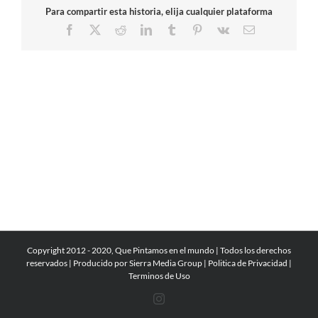
Para compartir esta historia, elija cualquier plataforma
Facebook
X
Reddit
LinkedIn
Tumblr
Pinterest
Vk
Correo
electrónico
Copyright 2012 - 2020, Que Pintamos en el mundo | Todos los derechos
reservados | Producido por
Sierra Media Group
|
Politica de Privacidad
|
Terminos de Uso
Instagram