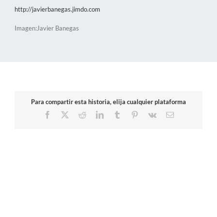
http://javierbanegas.jimdo.com
Imagen:Javier Banegas
Para compartir esta historia, elija cualquier plataforma
Facebook
X
Reddit
LinkedIn
Tumblr
Pinterest
Vk
Correo
electrónico