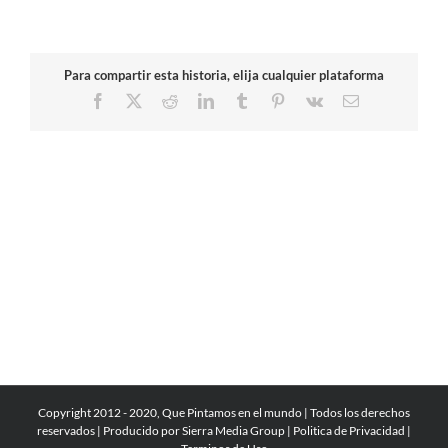
Para compartir esta historia, elija cualquier plataforma
Facebook
X
Reddit
LinkedIn
Tumblr
Pinterest
Vk
Correo
electrónico
Copyright 2012 - 2020, Que Pintamos en el mundo | Todos los derechos
reservados | Producido por
Sierra Media Group
|
Politica de Privacidad
|