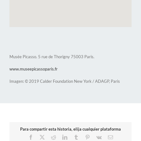
Musée Picasso. 5 rue de Thorigny 75003 Paris.
www.museepicassoparis.fr
Imagen: © 2019 Calder Foundation New York / ADAGP, Paris
Para compartir esta historia, elija cualquier plataforma
Facebook
X
Reddit
LinkedIn
Tumblr
Pinterest
Vk
Correo