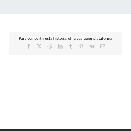
Para compartir esta historia, elija cualquier plataforma
Facebook
X
Reddit
LinkedIn
Tumblr
Pinterest
Vk
Correo
electrónico