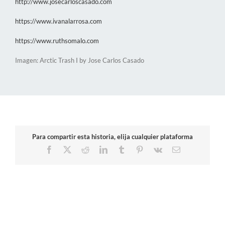
http://www.josecarloscasado.com
https://www.ivanalarrosa.com
https://www.ruthsomalo.com
Imagen: Arctic Trash I by Jose Carlos Casado
Para compartir esta historia, elija cualquier plataforma
Facebook
X
Reddit
LinkedIn
Tumblr
Pinterest
Vk
Correo
electrónico