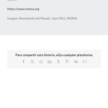
https://www.moma.org
Imagen: Nacimiento del Mundo. Joan Miró. MOMA
Para compartir esta historia, elija cualquier plataforma
Facebook
X
Reddit
LinkedIn
Tumblr
Pinterest
Vk
Correo
electrónico