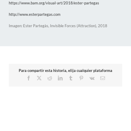
https://www.bam.org/visual-art/2018/ester-partegas
http://www.esterpartegas.com
Imagen: Ester Partegàs, Invisible Forces (Attraction), 2018
Para compartir esta historia, elija cualquier plataforma
Facebook
X
Reddit
LinkedIn
Tumblr
Pinterest
Vk
Correo
electrónico