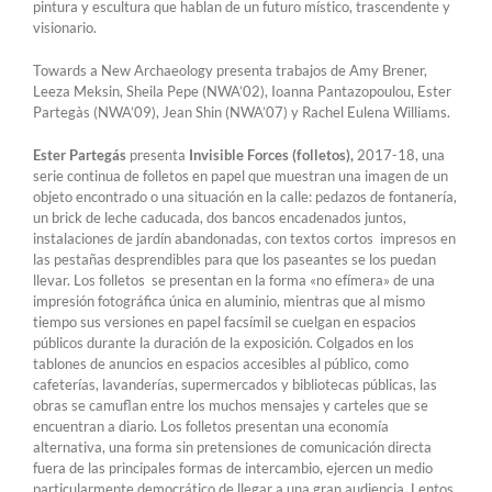
pintura y escultura que hablan de un futuro místico, trascendente y
visionario.
Towards a New Archaeology presenta trabajos de Amy Brener,
Leeza Meksin, Sheila Pepe (NWA’02), Ioanna Pantazopoulou, Ester
Partegàs (NWA’09), Jean Shin (NWA’07) y Rachel Eulena Williams.
Ester
Partegás
presenta
Invisible Forces (folletos),
2017-18, una
serie continua de folletos en papel que muestran una imagen de un
objeto encontrado o una situación en la calle: pedazos de fontanería,
un brick de leche caducada, dos bancos encadenados juntos,
instalaciones de jardín abandonadas, con textos cortos impresos en
las pestañas desprendibles para que los paseantes se los puedan
llevar. Los folletos se presentan en la forma «no efímera» de una
impresión fotográfica única en aluminio, mientras que al mismo
tiempo sus versiones en papel facsímil se cuelgan en espacios
públicos durante la duración de la exposición. Colgados en los
tablones de anuncios en espacios accesibles al público, como
cafeterías, lavanderías, supermercados y bibliotecas públicas, las
obras se camuflan entre los muchos mensajes y carteles que se
encuentran a diario. Los folletos presentan una economía
alternativa, una forma sin pretensiones de comunicación directa
fuera de las principales formas de intercambio, ejercen un medio
particularmente democrático de llegar a una gran audiencia. Lentos