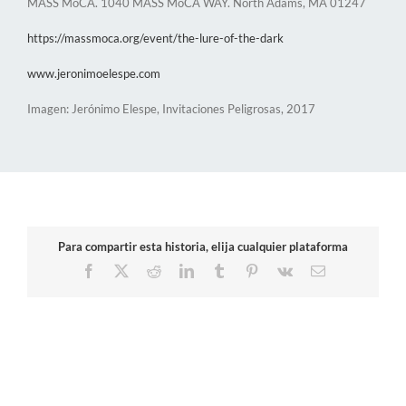
MASS MoCA. 1040 MASS MoCA WAY. North Adams, MA 01247
https://massmoca.org/event/the-lure-of-the-dark
www.jeronimoelespe.com
Imagen: Jerónimo Elespe, Invitaciones Peligrosas, 2017
Para compartir esta historia, elija cualquier plataforma
Facebook
X
Reddit
LinkedIn
Tumblr
Pinterest
Vk
Correo
electrónico