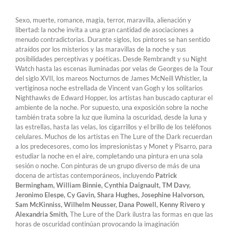
Sexo, muerte, romance, magia, terror, maravilla, alienación y
libertad: la noche invita a una gran cantidad de asociaciones a
menudo contradictorias. Durante siglos, los pintores se han sentido
atraídos por los misterios y las maravillas de la noche y sus
posibilidades perceptivas y poéticas. Desde Rembrandt y su Night
Watch hasta las escenas iluminadas por velas de Georges de la Tour
del siglo XVII, los mareos Nocturnos de James McNeill Whistler, la
vertiginosa noche estrellada de Vincent van Gogh y los solitarios
Nighthawks de Edward Hopper, los artistas han buscado capturar el
ambiente de la noche. Por supuesto, una exposición sobre la noche
también trata sobre la luz que ilumina la oscuridad, desde la luna y
las estrellas, hasta las velas, los cigarrillos y el brillo de los teléfonos
celulares. Muchos de los artistas en The Lure of the Dark recuerdan
a los predecesores, como los impresionistas y Monet y Pisarro, para
estudiar la noche en el aire, completando una pintura en una sola
sesión o noche. Con pinturas de un grupo diverso de más de una
docena de artistas contemporáneos, incluyendo
Patrick
Bermingham, William Binnie, Cynthia Daignault, TM Davy,
Jeronimo Elespe, Cy Gavin, Shara Hughes, Josephine Halvorson,
Sam McKinniss, Wilhelm Neusser, Dana Powell, Kenny Rivero y
Alexandria Smith
, The Lure of the Dark ilustra las formas en que las
horas de oscuridad continúan provocando la imaginación