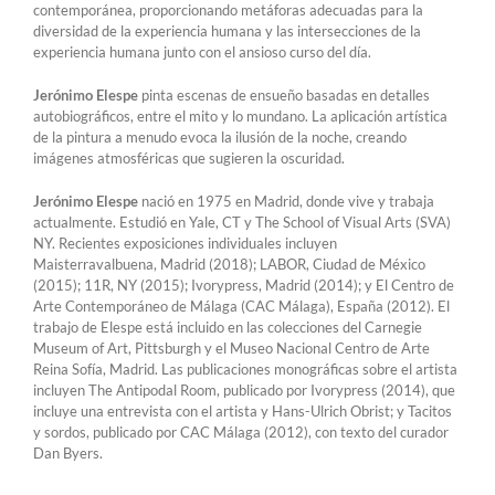
contemporánea, proporcionando metáforas adecuadas para la
diversidad de la experiencia humana y las intersecciones de la
experiencia humana junto con el ansioso curso del día.
Jerónimo Elespe
pinta escenas de ensueño basadas en detalles
autobiográficos, entre el mito y lo mundano. La aplicación artística
de la pintura a menudo evoca la ilusión de la noche, creando
imágenes atmosféricas que sugieren la oscuridad.
Jerónimo Elespe
nació en 1975 en Madrid, donde vive y trabaja
actualmente. Estudió en Yale, CT y The School of Visual Arts (SVA)
NY. Recientes exposiciones individuales incluyen
Maisterravalbuena, Madrid (2018); LABOR, Ciudad de México
(2015); 11R, NY (2015); Ivorypress, Madrid (2014); y El Centro de
Arte Contemporáneo de Málaga (CAC Málaga), España (2012). El
trabajo de Elespe está incluido en las colecciones del Carnegie
Museum of Art, Pittsburgh y el Museo Nacional Centro de Arte
Reina Sofía, Madrid. Las publicaciones monográficas sobre el artista
incluyen The Antipodal Room, publicado por Ivorypress (2014), que
incluye una entrevista con el artista y Hans-Ulrich Obrist; y Tacitos
y sordos, publicado por CAC Málaga (2012), con texto del curador
Dan Byers.