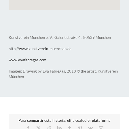
Kunstverein München e. V. Galeriestraße 4 . 80539 München
http://www.kunstverein-muenchen.de
www.evafabregas.com
Imagen: Drawing by Eva Fàbregas, 2018 © the artist, Kunstverein
München
Para compartir esta historia, elija cualquier plataforma
Facebook
X
Reddit
LinkedIn
Tumblr
Pinterest
Vk
Correo