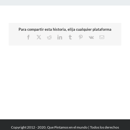
Para compartir esta historia, elija cualquier plataforma
Facebook
X
Reddit
LinkedIn
Tumblr
Pinterest
Vk
Correo
electrónico
Copyright 2012 - 2020, Que Pintamos en el mundo | Todos los derechos