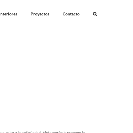
nteriores
Proyectos
Contacto
con el mito y la antigüedad, Metamorfosis propone la