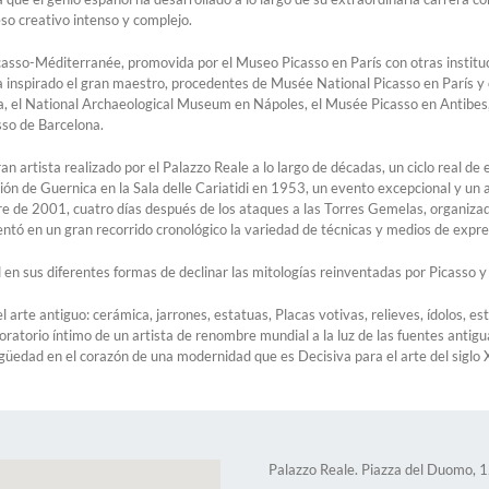
so creativo intenso y complejo.
icasso-Méditerranée, promovida por el Museo Picasso en París con otras institu
ha inspirado el gran maestro, procedentes de Musée National Picasso en París 
, el National Archaeological Museum en Nápoles, el Musée Picasso en Antibes
sso de Barcelona.
an artista realizado por el Palazzo Reale a lo largo de décadas, un ciclo real de
ción de Guernica en la Sala delle Cariatidi en 1953, un evento excepcional y un au
e de 2001, cuatro días después de los ataques a las Torres Gemelas, organizada
tó en un gran recorrido cronológico la variedad de técnicas y medios de expres
en sus diferentes formas de declinar las mitologías reinventadas por Picasso y 
l arte antiguo: cerámica, jarrones, estatuas, Placas votivas, relieves, ídolos, e
boratorio íntimo de un artista de renombre mundial a la luz de las fuentes antigu
güedad en el corazón de una modernidad que es Decisiva para el arte del siglo 
Palazzo Reale. Piazza del Duomo, 1