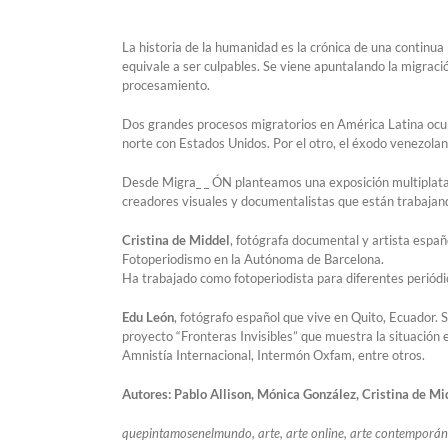
La historia de la humanidad es la crónica de una continu
equivale a ser culpables. Se viene apuntalando la migraci
procesamiento.
Dos grandes procesos migratorios en América Latina ocupa
norte con Estados Unidos. Por el otro, el éxodo venezolan
Desde Migra_ _ ÓN planteamos una exposición multiplataf
creadores visuales y documentalistas que están trabajand
Cristina de Middel
, fotógrafa documental y artista espa
Fotoperiodismo en la Autónoma de Barcelona.
Ha trabajado como fotoperiodista para diferentes perió
Edu León
, fotógrafo español que vive en Quito, Ecuador. S
proyecto “Fronteras Invisibles” que muestra la situación
Amnistía Internacional, Intermón Oxfam, entre otros.
Autores:
Pablo Allison, Mónica González, Cristina de M
quepintamosenelmundo, arte, arte online, arte contemporáneo