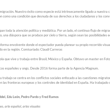
a migración. Nuestro éxito como especie está intrínsecamente ligado a nuestra 
ón como una condición que desnuda de sus derechos a los ciudadanos y los convi
n toda la atención política y mediática. Por un lado, el continuo flujo de mig
o, una diáspora que se produce por cielo y tierra, según sean las posibilidades
orma envolvente donde el espectador pueda planear su propio recorrido visual 
o en la región. Comisariado: Claudí Carreras
ñola que vive y trabaja entre Brasil, México y España. Obtuvo un master en Fo
dicos españoles y ongs. Desde 2016 forma parte de la Agencia Magnum.
u trabajo se centra en los conflictos sociales enfocado a las cuestiones migrato
 en las fronteras europeas y los controles de identidad en España. Ha trabaja
iddel, Edu León, Pedro Pardo y Fred Ramos
, arte español, artes visuales