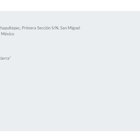
apultepec, Primera Sección S/N, San Miguel
e México
tierra”