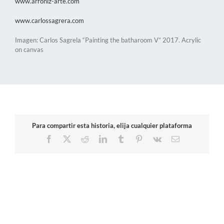
www.arroniz-arte.com
www.carlossagrera.com
Imagen: Carlos Sagrela “Painting the batharoom V” 2017. Acrylic
on canvas
Para compartir esta historia, elija cualquier plataforma
Facebook
X
Reddit
LinkedIn
Tumblr
Pinterest
Vk
Correo
electrónico