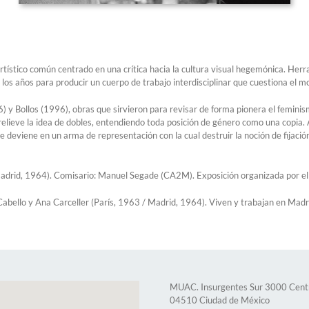
ístico común centrado en una crítica hacia la cultura visual hegemónica. Herram
e los años para producir un cuerpo de trabajo interdisciplinar que cuestiona el m
y Bollos (1996), obras que sirvieron para revisar de forma pionera el feminism
lieve la idea de dobles, entendiendo toda posición de género como una copia. 
e deviene en un arma de representación con la cual destruir la noción de fijación 
 (Madrid, 1964). Comisario: Manuel Segade (CA2M). Exposición organizada por 
bello y Ana Carceller (París, 1963 / Madrid, 1964). Viven y trabajan en Madri
MUAC. Insurgentes Sur 3000 Centro
04510 Ciudad de México