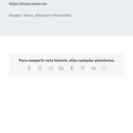
https://muac.unam.mx
Imagen: Voces. Alejandra Hernández
Para compartir esta historia, elija cualquier plataforma
Facebook
X
Reddit
LinkedIn
Tumblr
Pinterest
Vk
Correo
electrónico