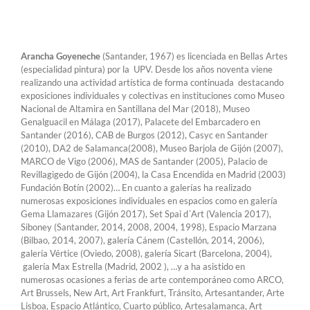
Arancha Goyeneche
(Santander, 1967) es licenciada en Bellas Artes
(especialidad pintura) por la UPV. Desde los años noventa viene
realizando una actividad artística de forma continuada destacando
exposiciones individuales y colectivas en instituciones como Museo
Nacional de Altamira en Santillana del Mar (2018), Museo
Genalguacil en Málaga (2017), Palacete del Embarcadero en
Santander (2016), CAB de Burgos (2012), Casyc en Santander
(2010), DA2 de Salamanca(2008), Museo Barjola de Gijón (2007),
MARCO de Vigo (2006), MAS de Santander (2005), Palacio de
Revillagigedo de Gijón (2004), la Casa Encendida en Madrid (2003)
Fundación Botín (2002)… En cuanto a galerías ha realizado
numerosas exposiciones individuales en espacios como en galería
Gema Llamazares (Gijón 2017), Set Spai d´Art (Valencia 2017),
Siboney (Santander, 2014, 2008, 2004, 1998), Espacio Marzana
(Bilbao, 2014, 2007), galería Cánem (Castellón, 2014, 2006),
galería Vértice (Oviedo, 2008), galería Sicart (Barcelona, 2004),
galería Max Estrella (Madrid, 2002 ), …y a ha asistido en
numerosas ocasiones a ferias de arte contemporáneo como ARCO,
Art Brussels, New Art, Art Frankfurt, Tránsito, Artesantander, Arte
Lisboa, Espacio Atlántico, Cuarto público, Artesalamanca, Art