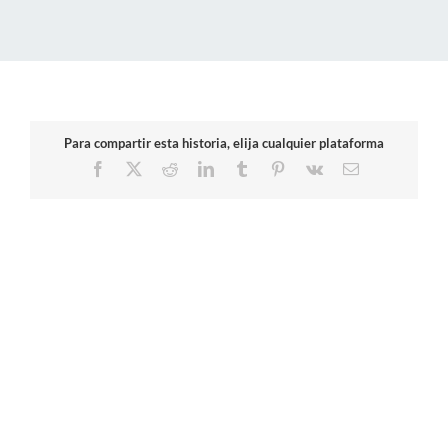
Para compartir esta historia, elija cualquier plataforma
Facebook
X
Reddit
LinkedIn
Tumblr
Pinterest
Vk
Correo
electrónico