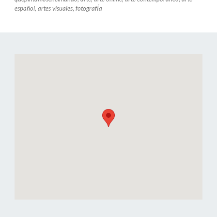
español, artes visuales
,
fotografÍa