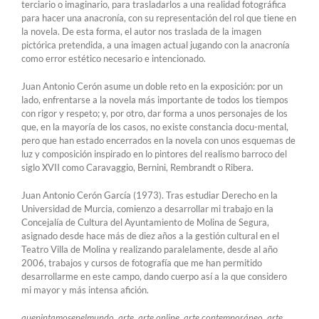
terciario o imaginario, para trasladarlos a una realidad fotográfica
para hacer una anacronía, con su representación del rol que tiene en
la novela. De esta forma, el autor nos traslada de la imagen
pictórica pretendida, a una imagen actual jugando con la anacronía
como error estético necesario e intencionado.
Juan Antonio Cerón asume un doble reto en la exposición: por un
lado, enfrentarse a la novela más importante de todos los tiempos
con rigor y respeto; y, por otro, dar forma a unos personajes de los
que, en la mayoría de los casos, no existe constancia docu-mental,
pero que han estado encerrados en la novela con unos esquemas de
luz y composición inspirado en lo pintores del realismo barroco del
siglo XVII como Caravaggio, Bernini, Rembrandt o Ribera.
Juan Antonio Cerón García (1973). Tras estudiar Derecho en la
Universidad de Murcia, comienzo a desarrollar mi trabajo en la
Concejalía de Cultura del Ayuntamiento de Molina de Segura,
asignado desde hace más de diez años a la gestión cultural en el
Teatro Villa de Molina y realizando paralelamente, desde al año
2006, trabajos y cursos de fotografía que me han permitido
desarrollarme en este campo, dando cuerpo así a la que considero
mi mayor y más intensa afición.
quepintamosenelmundo, arte, arte online, arte contemporáneo, arte