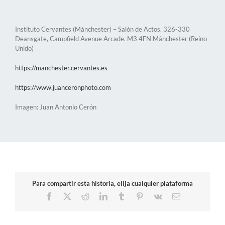
Instituto Cervantes (Mánchester) – Salón de Actos. 326-330
Deansgate, Campfield Avenue Arcade. M3 4FN Mánchester (Reino
Unido)
https://manchester.cervantes.es
https://www.juanceronphoto.com
Imagen: Juan Antonio Cerón
Para compartir esta historia, elija cualquier plataforma
Facebook
X
Reddit
LinkedIn
Tumblr
Pinterest
Vk
Correo
electrónico