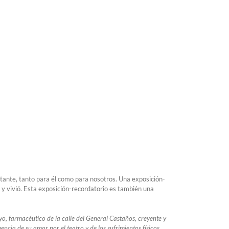
tante, tanto para él como para nosotros. Una exposición-
ó y vivió. Esta exposición-recordatorio es también una
o, farmacéutico de la calle del General Castaños, creyente y
cia de su amor por el teatro y de los sufrimientos físicos