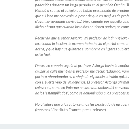
padecidos durante un largo período en el penal de Ocaña. Tres
Mandó a su hijo al colegio que había prescindido de propinar 
que el Liceo me convenía, a pesar de que en sus filas de profe
n’avait ja- ja-jamais navigué…”. Pero cuando por aquella ca
dicho afirma que cuando los niños no tienen padres, se conv
Recuerdo que el señor Astorga, mi profesor de latín y grieg
terminada la lección, le acompañaba hasta el portal como me
acera, y que hay que quitarse el sombrero en lugares cubiert
así le fue).
De vez en cuando seguía al profesor Astorga hasta la conflu
cruzar la calle mientras el profesor me decía: “Eduardo, va
portero abandonaba su trabajo de vigilancia, atraído quizás
con el fuerte vino de Valdepeñas. El profesor Astorga afirma
calaveras, como en Palermo en las catacumbas del convento 
de los “estampillados”, como se denominaba a los precoces so
No olvidaré que a los catorce años fui expulsado de mi que
franceses.” (
Instituto Francés press-release)