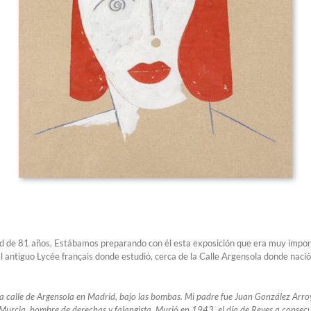
dad de 81 años. Estábamos preparando con él esta exposición que era muy impor
 el antiguo Lycée français donde estudió, cerca de la Calle Argensola donde naci
a calle de Argensola en Madrid, bajo las bombas. Mi padre fue Juan González Arroy
urcia, hombre de derechas y falangista. Murió en 1943, el día de Reyes a consecuen