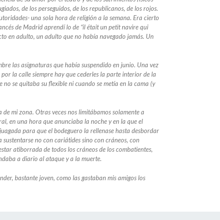
iados, de los perseguidos, de los republicanos, de los rojos.
utoridades- una sola hora de religión a la semana. Era cierto
ncés de Madrid aprendí lo de “il était un petit navire qui
facto en adulto, un adulto que no había navegado jamás. Un
mbre las asignaturas que había suspendido en junio. Una vez
 la calle siempre hay que cederles la parte interior de la
 no se quitaba su flexible ni cuando se metía en la cama (y
ba de mi zona. Otras veces nos limitábamos solamente a
ral, en una hora que anunciaba la noche y en la que el
njuagada para que el bodeguero la rellenase hasta desbordar
a sustentarse no con cariátides sino con cráneos, con
star atiborrada de todos los cráneos de los combatientes,
ndaba a diario al ataque y a la muerte.
nder, bastante joven, como las gastaban mis amigos los