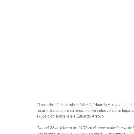
El pasado 14 de octubre, falleció Eduardo Arroyo a la e
recordatorio, sobre su niñez, sus vínculos con este lugar,
exposición-homenaje a Eduardo Arroyo.
“Nací el 26 de febrero de 1937 en el número diecinueve de l
practicante, acaso descendiente de una familia conversa de M