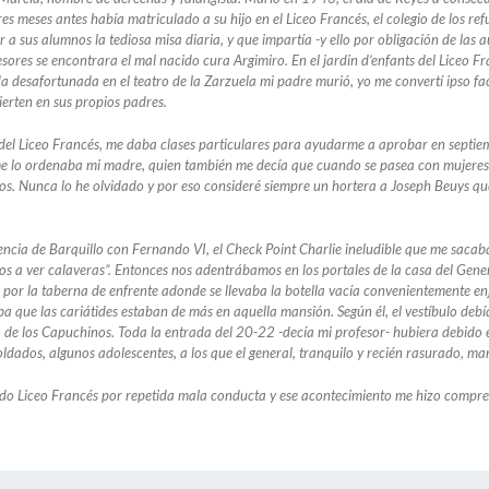
 meses antes había matriculado a su hijo en el Liceo Francés, el colegio de los refug
a sus alumnos la tediosa misa diaria, y que impartía -y ello por obligación de las a
sores se encontrara el mal nacido cura Argimiro. En el jardin d’enfants del Liceo Fra
ída desafortunada en el teatro de la Zarzuela mi padre murió, yo me convertí ipso 
ierten en sus propios padres.
o del Liceo Francés, me daba clases particulares para ayudarme a aprobar en septie
 lo ordenaba mi madre, quien también me decía que cuando se pasea con mujeres por
os. Nunca lo he olvidado y por eso consideré siempre un hortera a Joseph Beuys que
encia de Barquillo con Fernando VI, el Check Point Charlie ineludible que me saca
mos a ver calaveras”. Entonces nos adentrábamos en los portales de la casa del Gene
 por la taberna de enfrente adonde se llevaba la botella vacía convenientemente e
ba que las cariátides estaban de más en aquella mansión. Según él, el vestíbulo debí
de los Capuchinos. Toda la entrada del 20-22 -decía mi profesor- hubiera debido e
ldados, algunos adolescentes, a los que el general, tranquilo y recién rasurado, ma
rido Liceo Francés por repetida mala conducta y ese acontecimiento me hizo compre