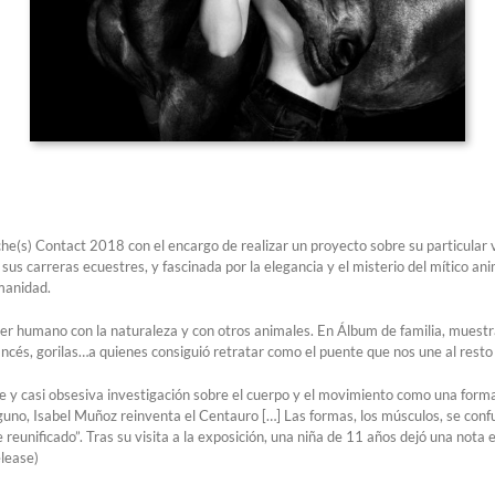
nche(s) Contact 2018 con el encargo de realizar un proyecto sobre su particular v
sus carreras ecuestres, y fascinada por la elegancia y el misterio del mítico anim
umanidad.
 ser humano con la naturaleza y con otros animales. En Álbum de familia, muestra
ancés, gorilas…a quienes consiguió retratar como el puente que nos une al resto
ble y casi obsesiva investigación sobre el cuerpo y el movimiento como una for
guno, Isabel Muñoz reinventa el Centauro […] Las formas, los músculos, se conf
unificado”. Tras su visita a la exposición, una niña de 11 años dejó una nota esc
elease)