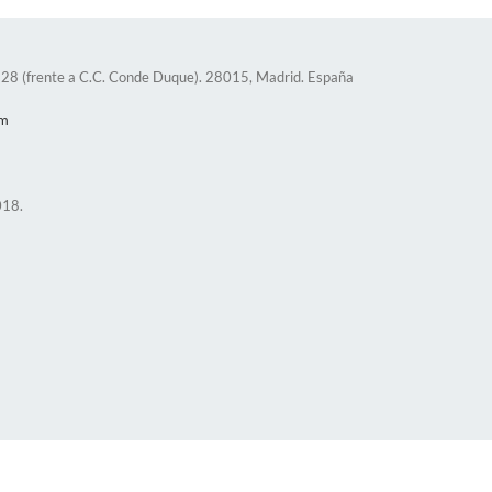
n, 28 (frente a C.C. Conde Duque). 28015, Madrid. España
om
018.