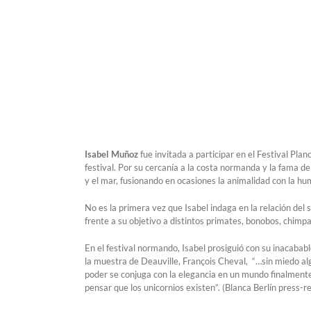
Isabel Muñoz
fue invitada a participar en el Festival Pla
festival. Por su cercanía a la costa normanda y la fama de 
y el mar, fusionando en ocasiones la animalidad con la h
No es la primera vez que Isabel indaga en la relación del
frente a su objetivo a distintos primates, bonobos, chimp
En el festival normando, Isabel prosiguió con su inacaba
la muestra de Deauville, François Cheval, “…sin miedo al
poder se conjuga con la elegancia en un mundo finalmente re
pensar que los unicornios existen”. (Blanca Berlín press-r