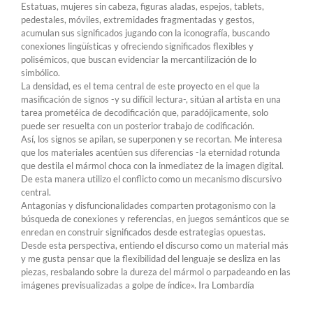
Estatuas, mujeres sin cabeza, figuras aladas, espejos, tablets,
pedestales, móviles, extremidades fragmentadas y gestos,
acumulan sus significados jugando con la iconografía, buscando
conexiones lingüísticas y ofreciendo significados flexibles y
polisémicos, que buscan evidenciar la mercantilización de lo
simbólico.
La densidad, es el tema central de este proyecto en el que la
masificación de signos -y su difícil lectura-, sitúan al artista en una
tarea prometéica de decodificación que, paradójicamente, solo
puede ser resuelta con un posterior trabajo de codificación.
Así, los signos se apilan, se superponen y se recortan. Me interesa
que los materiales acentúen sus diferencias -la eternidad rotunda
que destila el mármol choca con la inmediatez de la imagen digital.
De esta manera utilizo el conflicto como un mecanismo discursivo
central.
Antagonías y disfuncionalidades comparten protagonismo con la
búsqueda de conexiones y referencias, en juegos semánticos que se
enredan en construir significados desde estrategias opuestas.
Desde esta perspectiva, entiendo el discurso como un material más
y me gusta pensar que la flexibilidad del lenguaje se desliza en las
piezas, resbalando sobre la dureza del mármol o parpadeando en las
imágenes previsualizadas a golpe de índice». Ira Lombardía