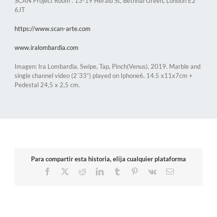
SCAN Project Room . 13-19 Herald St, Bethnal Green, London E2
6JT
https://www.scan-arte.com
www.iralombardia.com
Imagen: Ira Lombardia. Swipe, Tap, Pinch(Venus). 2019. Marble and
single channel video (2´33”) played on Iphone6. 14.5 x11x7cm +
Pedestal 24,5 x 2,5 cm.
Para compartir esta historia, elija cualquier plataforma
Facebook
X
Reddit
LinkedIn
Tumblr
Pinterest
Vk
Correo
electrónico