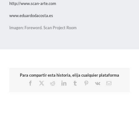
http://www.scan-arte.com
www.eduardodacosta.es
Imagen: Foreword. Scan Project Room
Para compartir esta historia, elija cualquier plataforma
Facebook
X
Reddit
LinkedIn
Tumblr
Pinterest
Vk
Correo
electrónico