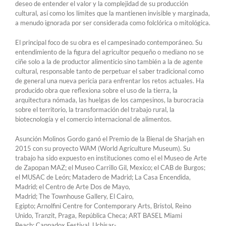
deseo de entender el valor y la complejidad de su producción
cultural, así como los límites que la mantienen invisible y marginada,
a menudo ignorada por ser considerada como folclórica o mitológica.
El principal foco de su obra es el campesinado contemporáneo. Su
entendimiento de la figura del agricultor pequeño o mediano no se
ciñe solo a la de productor alimenticio sino también a la de agente
cultural, responsable tanto de perpetuar el saber tradicional como
de general una nueva pericia para enfrentar los retos actuales. Ha
producido obra que reflexiona sobre el uso de la tierra, la
arquitectura nómada, las huelgas de los campesinos, la burocracia
sobre el territorio, la transformación del trabajo rural, la
biotecnología y el comercio internacional de alimentos.
Asunción Molinos Gordo ganó el Premio de la Bienal de Sharjah en
2015 con su proyecto WAM (World Agriculture Museum). Su
trabajo ha sido expuesto en instituciones como el el Museo de Arte
de Zapopan MAZ; el Museo Carrillo Gil, Mexico; el CAB de Burgos;
el MUSAC de León; Matadero de Madrid; La Casa Encendida,
Madrid; el Centro de Arte Dos de Mayo,
Madrid; The Townhouse Gallery, El Cairo,
Egipto; Arnolfini Centre for Contemporary Arts, Bristol, Reino
Unido, Tranzit, Praga, República Checa; ART BASEL Miami
Beach; Cappadox Festival, Uchisar-