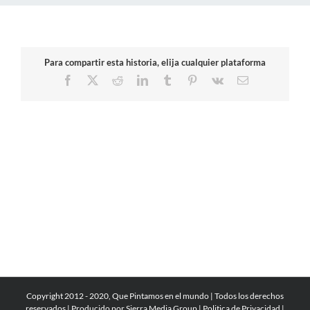
Para compartir esta historia, elija cualquier plataforma
Facebook
X
Reddit
LinkedIn
Tumblr
Pinterest
Vk
Correo
electrónico
Copyright 2012 - 2020, Que Pintamos en el mundo | Todos los derechos
reservados | Producido por
Sierra Media Group
|
Politica de Privacidad
|