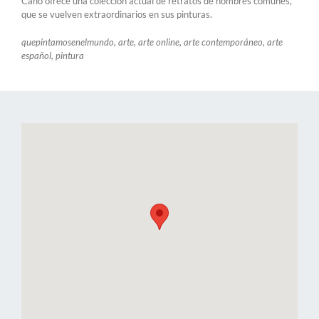
Cano ofrece una colección actual de retratos de hombres comunes,
que se vuelven extraordinarios en sus pinturas.
quepintamosenelmundo, arte, arte online, arte contemporáneo, arte
español, pintura