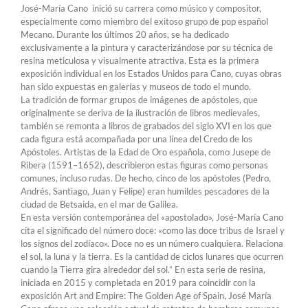
José-María Cano inició su carrera como músico y compositor,
especialmente como miembro del exitoso grupo de pop español
Mecano. Durante los últimos 20 años, se ha dedicado
exclusivamente a la pintura y caracterizándose por su técnica de
resina meticulosa y visualmente atractiva. Esta es la primera
exposición individual en los Estados Unidos para Cano, cuyas obras
han sido expuestas en galerías y museos de todo el mundo.
La tradición de formar grupos de imágenes de apóstoles, que
originalmente se deriva de la ilustración de libros medievales,
también se remonta a libros de grabados del siglo XVI en los que
cada figura está acompañada por una línea del Credo de los
Apóstoles. Artistas de la Edad de Oro española, como Jusepe de
Ribera (1591–1652), describieron estas figuras como personas
comunes, incluso rudas. De hecho, cinco de los apóstoles (Pedro,
Andrés, Santiago, Juan y Felipe) eran humildes pescadores de la
ciudad de Betsaida, en el mar de Galilea.
En esta versión contemporánea del «apostolado», José-María Cano
cita el significado del número doce: «como las doce tribus de Israel y
los signos del zodíaco». Doce no es un número cualquiera. Relaciona
el sol, la luna y la tierra. Es la cantidad de ciclos lunares que ocurren
cuando la Tierra gira alrededor del sol.” En esta serie de resina,
iniciada en 2015 y completada en 2019 para coincidir con la
exposición Art and Empire: The Golden Age of Spain, José María