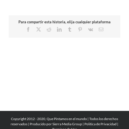
Para compartir esta historia, elija cualquier plataforma
Facebook
X
Reddit
LinkedIn
Tumblr
Pinterest
Vk
Correo
electrónico
Copyright 2012 - 2020, Que Pintamos en el mundo | Todos los derechos
reservados | Producido por
Sierra Media Group
|
Politica de Privacidad
|