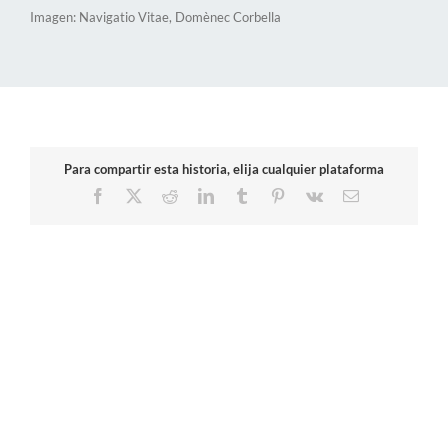
Imagen: Navigatio Vitae, Domènec Corbella
Para compartir esta historia, elija cualquier plataforma
Facebook
X
Reddit
LinkedIn
Tumblr
Pinterest
Vk
Correo
electrónico