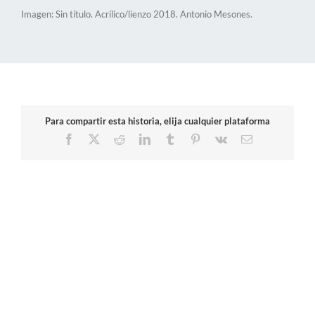
Imagen: Sin título. Acrílico/lienzo 2018. Antonio Mesones.
Para compartir esta historia, elija cualquier plataforma
Facebook
X
Reddit
LinkedIn
Tumblr
Pinterest
Vk
Correo
electrónico