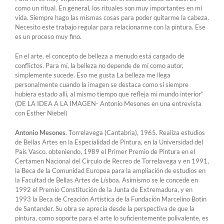
como un ritual. En general, los rituales son muy importantes en mi
vida. Siempre hago las mismas cosas para poder quitarme la cabeza.
Necesito este trabajo regular para relacionarme con la pintura. Ese
es un proceso muy fino.
En el arte, el concepto de belleza a menudo está cargado de
conflictos. Para mí, la belleza no depende de mí como autor,
simplemente sucede. Eso me gusta La belleza me llega
personalmente cuando la imagen se destaca como si siempre
hubiera estado allí, al mismo tiempo que refleja mi mundo interior”
(DE LA IDEA A LA IMAGEN- Antonio Mesones en una entrevista
con Esther Niebel)
Antonio Mesones
. Torrelavega (Cantabria), 1965. Realiza estudios
de Bellas Artes en la Especialidad de Pintura, en la Universidad del
País Vasco, obteniendo, 1989 el Primer Premio de Pintura en el
Certamen Nacional del Círculo de Recreo de Torrelavega y en 1991,
la Beca de la Comunidad Europea para la ampliación de estudios en
la Facultad de Bellas Artes de Lísboa. Asimismo se le concede en
1992 el Premio Constitución de la Junta de Extremadura, y en
1993 la Beca de Creación Artística de la Fundación Marcelino Botín
de Santander. Su obra se aprecia desde la perspectiva de que la
pintura, como soporte para el arte lo suficientemente polivalente, es