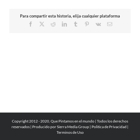
Para compartir esta historia, elija cualquier plataforma
Facebook
X
Reddit
LinkedIn
Tumblr
Pinterest
Vk
Correo
electrónico
Copyright 2012 - 2020, Que Pintamos en el mundo | Todos los derechos
reservados | Producido por
Sierra Media Group
|
Politica de Privacidad
|
Terminos de Uso