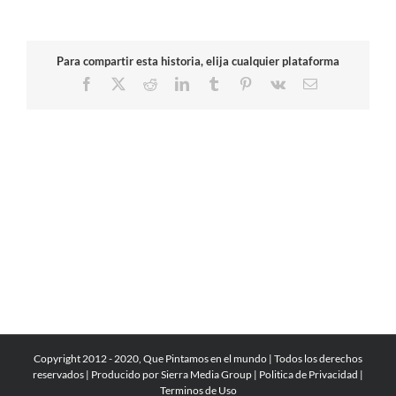
Para compartir esta historia, elija cualquier plataforma
Facebook
X
Reddit
LinkedIn
Tumblr
Pinterest
Vk
Correo
electrónico
Copyright 2012 - 2020, Que Pintamos en el mundo | Todos los derechos
reservados | Producido por
Sierra Media Group
|
Politica de Privacidad
|
Terminos de Uso