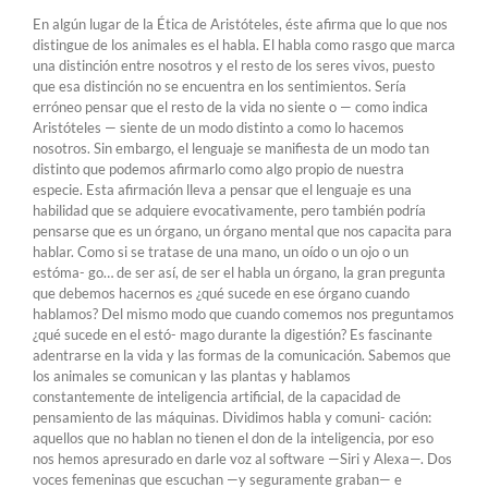
En algún lugar de la Ética de Aristóteles, éste afirma que lo que nos
distingue de los animales es el habla. El habla como rasgo que marca
una distinción entre nosotros y el resto de los seres vivos, puesto
que esa distinción no se encuentra en los sentimientos. Sería
erróneo pensar que el resto de la vida no siente o — como indica
Aristóteles — siente de un modo distinto a como lo hacemos
nosotros. Sin embargo, el lenguaje se manifiesta de un modo tan
distinto que podemos afirmarlo como algo propio de nuestra
especie. Esta afirmación lleva a pensar que el lenguaje es una
habilidad que se adquiere evocativamente, pero también podría
pensarse que es un órgano, un órgano mental que nos capacita para
hablar. Como si se tratase de una mano, un oído o un ojo o un
estóma- go… de ser así, de ser el habla un órgano, la gran pregunta
que debemos hacernos es ¿qué sucede en ese órgano cuando
hablamos? Del mismo modo que cuando comemos nos preguntamos
¿qué sucede en el estó- mago durante la digestión? Es fascinante
adentrarse en la vida y las formas de la comunicación. Sabemos que
los animales se comunican y las plantas y hablamos
constantemente de inteligencia artificial, de la capacidad de
pensamiento de las máquinas. Dividimos habla y comuni- cación:
aquellos que no hablan no tienen el don de la inteligencia, por eso
nos hemos apresurado en darle voz al software —Siri y Alexa—. Dos
voces femeninas que escuchan —y seguramente graban— e