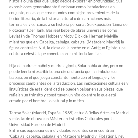
historia o una idea que luego decide explorar en profundidad. Sus
exposiciones generalmente funcionan como instalaciones en
conjunto, en las que crea mundos complejos provenientes de la
ficción literaria, de la historia natural o de narraciones más
terrenales y cercanas a su historia personal. Su exposición ‘Línea de
Flotación’ (Der Tank, Basilea) bebe de obras universales como
Leviatán de Thomas Hobbes y Moby Dick de Herman Melville
mientras que en ‘Cabalga, cabalga, cabalga’ (Matadero Madrid) la
figura central es Nut, la diosa de la noche en el Antiguo Egipto, una
criatura celestial que conecta con su historia familiar.
Hija de padre español y madre egipcia, Solar habla árabe, pero no
puede leerlo ni escribirlo, una circunstancia que ha imbuido su
trabajo, en el que juega constantemente con el lenguaje y los
procesos cambiantes de la traducción. Las implicaciones culturales y
lingüísticas de esta identidad se pueden palpar en sus piezas, que
reflejan un tránsito y constituyen un híbrido entre lo que está
creado por el hombre, lo natural y lo mítico.
Teresa Solar (Madrid, España, 1985) estudió Bellas Artes en Madrid
y más tarde obtuvo un Máster en Estudios Culturales por la
Universidad Europea de Madrid.
Entre sus exposiciones individuales recientes se encuentran
‘Cabalga, cabalga, cabalga’ en Matadero Madrid y ‘Flotation Line’,