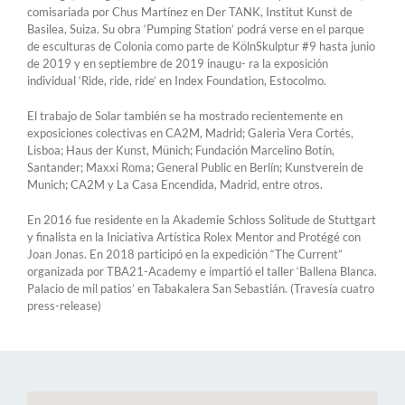
comisariada por Chus Martínez en Der TANK, Institut Kunst de
Basilea, Suiza. Su obra ‘Pumping Station’ podrá verse en el parque
de esculturas de Colonia como parte de KölnSkulptur #9 hasta junio
de 2019 y en septiembre de 2019 inaugu- ra la exposición
individual ‘Ride, ride, ride’ en Index Foundation, Estocolmo.
El trabajo de Solar también se ha mostrado recientemente en
exposiciones colectivas en CA2M, Madrid; Galeria Vera Cortés,
Lisboa; Haus der Kunst, Münich; Fundación Marcelino Botín,
Santander; Maxxi Roma; General Public en Berlín; Kunstverein de
Munich; CA2M y La Casa Encendida, Madrid, entre otros.
En 2016 fue residente en la Akademie Schloss Solitude de Stuttgart
y finalista en la Iniciativa Artística Rolex Mentor and Protégé con
Joan Jonas. En 2018 participó en la expedición “The Current”
organizada por TBA21-Academy e impartió el taller ‘Ballena Blanca.
Palacio de mil patios’ en Tabakalera San Sebastián. (Travesía cuatro
press-release)