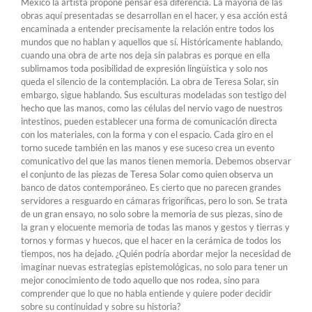
México la artista propone pensar esa diferencia. La mayoría de las
obras aquí presentadas se desarrollan en el hacer, y esa acción está
encaminada a entender precisamente la relación entre todos los
mundos que no hablan y aquellos que sí. Históricamente hablando,
cuando una obra de arte nos deja sin palabras es porque en ella
sublimamos toda posibilidad de expresión lingüística y solo nos
queda el silencio de la contemplación. La obra de Teresa Solar, sin
embargo, sigue hablando. Sus esculturas modeladas son testigo del
hecho que las manos, como las células del nervio vago de nuestros
intestinos, pueden establecer una forma de comunicación directa
con los materiales, con la forma y con el espacio. Cada giro en el
torno sucede también en las manos y ese suceso crea un evento
comunicativo del que las manos tienen memoria. Debemos observar
el conjunto de las piezas de Teresa Solar como quien observa un
banco de datos contemporáneo. Es cierto que no parecen grandes
servidores a resguardo en cámaras frigoríficas, pero lo son. Se trata
de un gran ensayo, no solo sobre la memoria de sus piezas, sino de
la gran y elocuente memoria de todas las manos y gestos y tierras y
tornos y formas y huecos, que el hacer en la cerámica de todos los
tiempos, nos ha dejado. ¿Quién podría abordar mejor la necesidad de
imaginar nuevas estrategias epistemológicas, no solo para tener un
mejor conocimiento de todo aquello que nos rodea, sino para
comprender que lo que no habla entiende y quiere poder decidir
sobre su continuidad y sobre su historia?