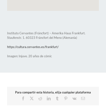
Instituto Cervantes (Fráncfort) – Amerika Haus Frankfurt.
Staufenstr. 1. 60323 Fráncfort del Meno (Alemania)
https://cultura.cervantes.es/frankfurt/
Imagen: Injuve. 20 años de cómic
Para compartir esta historia, elija cualquier plataforma
Facebook
X
Reddit
LinkedIn
Tumblr
Pinterest
Vk
Correo
electrónico