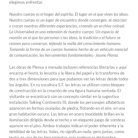
elegimos enfrentar.
Nuestro cuerpo es el hogar del espíritu. El lugar en el que viven las ideas.
Nuestro cuerpo es un lugar de encuentro donde convergen, se mezclan
y crecen nuestras diferentes experiencias, creando un archivo colosal.
La Universidad es una extensión de nuestro cuerpo. Un espacio de
reunión en el que las personas y las ideas, la tradición y el futuro se
reúnen para conversar, tejiendo la malla del conocimiento humano.
Tomando la forma de un cuerpo humano hecho de un vehículo esencial
de comunicación, las herramientas fundamentales.- Jaume Plensa
Las obras de Plensa a menudo incluyen referencias literarias y aquí
encarna el texto, lo levanta y lo libera del papel y lo transforma de
dos a tres dimensiones para que podamos ver las letras desde todos
los ángulos. En su escultura S.T. las letras se utilizan como bloques
de construcción en la creación de una figura humana sentada. El
visitante se encontrará con un concepto similar en la sugestiva
instalación Talking Continents III, donde los personajes alfabéticos
aparecen en formas ovaladas de piedra, flotando en el aire, en una
gran habitación oscura. Las letras en acero inoxidable brillan en la
iluminación dirigida desde el techo y un elegante juego de sombras
aparece en el piso. Ambos trabajos indican el poder inherente y la
debilidad de las letras. Solas, no significan nada, pero juntas, como
texto, es una de las herramientas más poderosas del hombre.