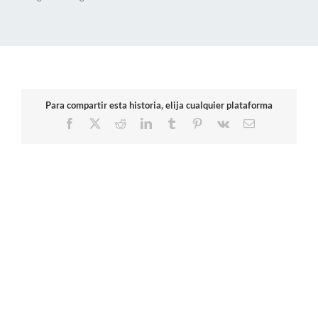
Para compartir esta historia, elija cualquier plataforma
Facebook
X
Reddit
LinkedIn
Tumblr
Pinterest
Vk
Correo
electrónico