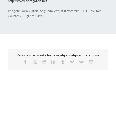
http://www.doragarcia.net
Imagen: Dora Garcia, Segunda Vez, still from film, 2018, 93 min.
Courtesy Auguste Orts
Para compartir esta historia, elija cualquier plataforma
Facebook
X
Reddit
LinkedIn
Tumblr
Pinterest
Vk
Correo
electrónico