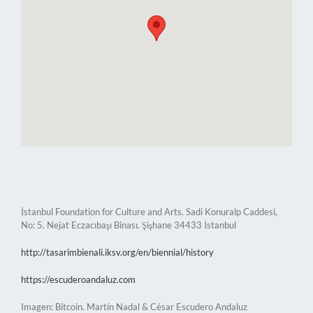
İstanbul Foundation for Culture and Arts. Sadi Konuralp Caddesi,
No: 5. Nejat Eczacıbaşı Binası. Şişhane 34433 İstanbul
http://tasarimbienali.iksv.org/en/biennial/history
https://escuderoandaluz.com
Imagen: Bitcoin. Martín Nadal & César Escudero Andaluz