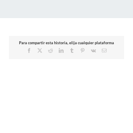
Para compartir esta historia, elija cualquier plataforma
Facebook
X
Reddit
LinkedIn
Tumblr
Pinterest
Vk
Correo
electrónico