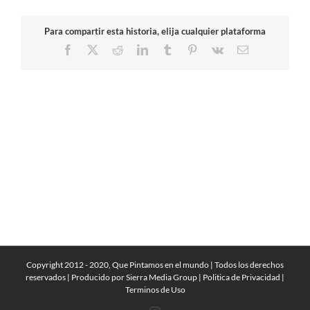
Para compartir esta historia, elija cualquier plataforma
Facebook
X
Reddit
LinkedIn
Tumblr
Pinterest
Vk
Correo
electrónico
Copyright 2012 - 2020, Que Pintamos en el mundo | Todos los derechos
reservados | Producido por
Sierra Media Group
|
Politica de Privacidad
|
Terminos de Uso