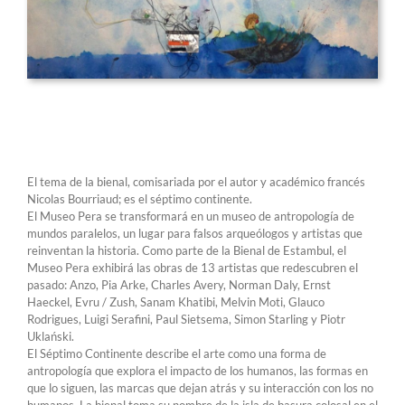
El tema de la bienal, comisariada por el autor y académico francés
Nicolas Bourriaud; es el séptimo continente.
El Museo Pera se transformará en un museo de antropología de
mundos paralelos, un lugar para falsos arqueólogos y artistas que
reinventan la historia. Como parte de la Bienal de Estambul, el
Museo Pera exhibirá las obras de 13 artistas que redescubren el
pasado: Anzo, Pia Arke, Charles Avery, Norman Daly, Ernst
Haeckel, Evru / Zush, Sanam Khatibi, Melvin Moti, Glauco
Rodrigues, Luigi Serafini, Paul Sietsema, Simon Starling y Piotr
Uklański.
El Séptimo Continente describe el arte como una forma de
antropología que explora el impacto de los humanos, las formas en
que lo siguen, las marcas que dejan atrás y su interacción con los no
humanos. La bienal toma su nombre de la isla de basura colosal en el