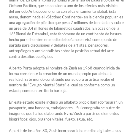
Océano Pacífico, que se considera uno de los efectos más visibles
del período Antropoceno junto con el calentamiento global. Esta
masa, denominada el «Séptimo Continente» en la ciencia popular, es
una agregación de plástico que pesa 7 millones de toneladas y cubre
un área de 3,4 millones de kilómetros cuadrados. En ocasión de la
16ª Bienal de Estambul, este fenómeno de un continente de basura
hecho por el hombre en medio del océano servirá como punto de
partida para discusiones y debates de artistas, pensadores,
antropólogos y ambientalistas sobre la posición actual del arte
contra desafíos ecológicos
Alberto Porta adopta el nombre de
Zush
en 1968 cuando inicia de
forma consciente la creación de un mundo propio paralelo a la
realidad. Este mundo constituido por su obra artística recibe el
nombre de “Evrugo Mental State”, el cual se conforma como un
estado, como un territorio burbuja.
En este estado existe incluso un alfabeto propio llamado “asura”, un
pasaporte, una bandera, embajadores… Su iconografía se nutre de
imágenes que ha ido elaborando Evru/Zush a partir de elementos
biográficos: ojos, órganos vitales, fuego, agua, etc.
A partir de los años 80, Zush incorporará los medios digitales a sus