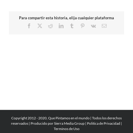
Para compartir esta historia, elija cualquier plataforma
Facebook
X
Reddit
LinkedIn
Tumblr
Pinterest
Vk
Correo
electrónico
Copyright 2012 - 2020, Que Pintamos en el mundo | Todos los derechos
reservados | Producido por
Sierra Media Group
|
Politica de Privacidad
|
Terminos de Uso