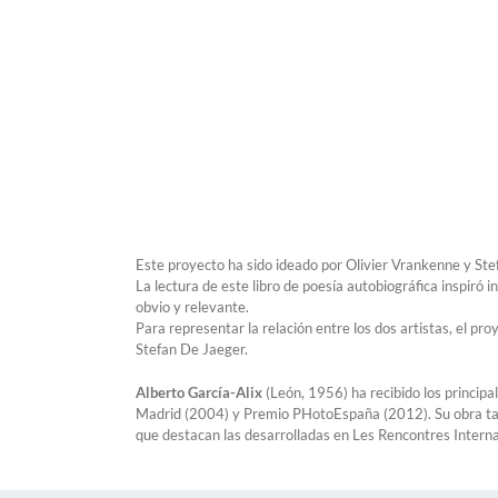
Este proyecto ha sido ideado por Olivier Vrankenne y Stef
La lectura de este libro de poesía autobiográfica inspir
obvio y relevante.
Para representar la relación entre los dos artistas, el pr
Stefan De Jaeger.
Alberto García-Alix
(León, 1956) ha recibido los princip
Madrid (2004) y Premio PHotoEspaña (2012). Su obra tamb
que destacan las desarrolladas en Les Rencontres Interna