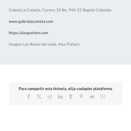
Galería La Cometa. Carrera 10 No. 94A-25 Bogotá Colombia
www.galerialacometa.com
https://aixaportero.com
Imagen: Las Raíces del vuelo. Aixa Portero
Para compartir esta historia, elija cualquier plataforma
Facebook
X
Reddit
LinkedIn
Tumblr
Pinterest
Vk
Correo
electrónico