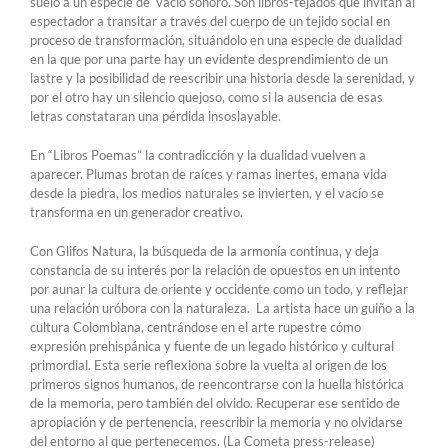
suelo a un especie de vacío sonoro. Son libros-tejados que invitan al
espectador a transitar a través del cuerpo de un tejido social en
proceso de transformación, situándolo en una especie de dualidad
en la que por una parte hay un evidente desprendimiento de un
lastre y la posibilidad de reescribir una historia desde la serenidad, y
por el otro hay un silencio quejoso, como si la ausencia de esas
letras constataran una pérdida insoslayable.
En “Libros Poemas” la contradicción y la dualidad vuelven a
aparecer. Plumas brotan de raíces y ramas inertes, emana vida
desde la piedra, los medios naturales se invierten, y el vacío se
transforma en un generador creativo.
Con Glifos Natura, la búsqueda de la armonía continua, y deja
constancia de su interés por la relación de opuestos en un intento
por aunar la cultura de oriente y occidente como un todo, y reflejar
una relación uróbora con la naturaleza. La artista hace un guiño a la
cultura Colombiana, centrándose en el arte rupestre cómo
expresión prehispánica y fuente de un legado histórico y cultural
primordial. Esta serie reflexiona sobre la vuelta al origen de los
primeros signos humanos, de reencontrarse con la huella histórica
de la memoria, pero también del olvido. Recuperar ese sentido de
apropiación y de pertenencia, reescribir la memoria y no olvidarse
del entorno al que pertenecemos. (La Cometa press-release)