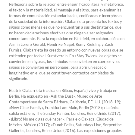
Reflexiona sobre la relación entre el significado literal y metafórico,
el texto y la materialidad, el mensaje y el signo, para examinar las
formas de comunicación estandarizadas, codificadas e incorpóreas
de la sociedad de la información. Olabarrieta presenta los textos y
signos como mensajes que no encuentran a sus destinatarios, que
no hacen declaraciones efectivas o se niegan a ser asignados
concretamente. Para la exposición en Bielefeld, en colaboración con
Armin Lorenz Gerold, Hendrike Nagel, Romy Kießling y Zach
Furniss, Olabarrieta ha creado un entorno con nuevas obras que se
extienden por todo el Kunstverein. En «Stay Twice», los objetos se
convierten en figuras, los símbolos se convierten en cuerpos y los
signos se convierten en personajes, para abrir un espacio
imaginativo en el que se constituyen contextos cambiados de
significado.
Beatriz Olabarrieta (nacida en Bilbao, España) vive y trabaja en
Berlín. Ha expuesto en «Ask the Dust», Museo de Arte
Contemporáneo de Santa Bárbara, California, EE. UU. (2018-19);
«New Clear Family», Frankfurt am Main, Berlín (2018); «La única
salida está en», The Sunday Painter, Londres, Reino Unido (2017);
«¡Libro! No me digas qué hacer «, Paralelo Oaxaca, Ciudad de
México, México (2017); «Dumb Bells», Saturdays Live, Serpentine
Galleries, Londres, Reino Unido (2016). Las exposiciones grupales