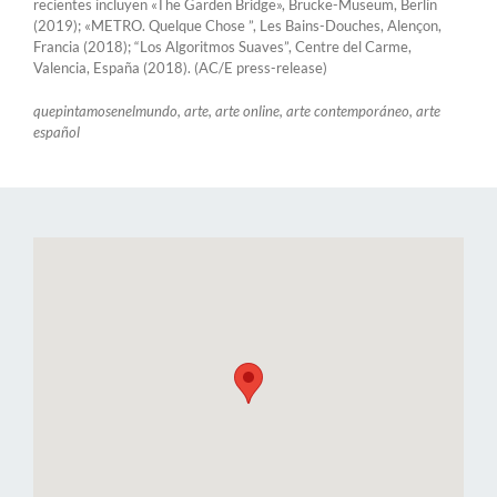
recientes incluyen «The Garden Bridge», Brücke-Museum, Berlín
(2019); «METRO. Quelque Chose ”, Les Bains-Douches, Alençon,
Francia (2018); “Los Algoritmos Suaves”, Centre del Carme,
Valencia, España (2018). (AC/E press-release)
quepintamosenelmundo, arte, arte online, arte contemporáneo, arte
español