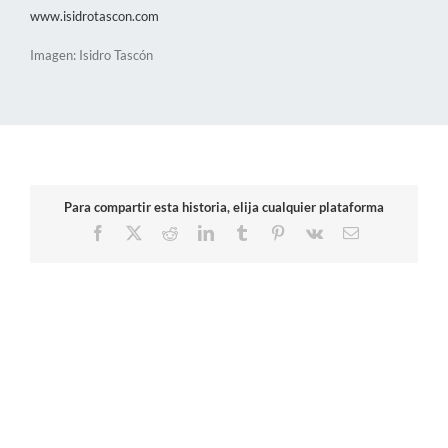
www.isidrotascon.com
Imagen: Isidro Tascón
Para compartir esta historia, elija cualquier plataforma
Facebook
X
Reddit
LinkedIn
Tumblr
Pinterest
Vk
Correo
electrónico