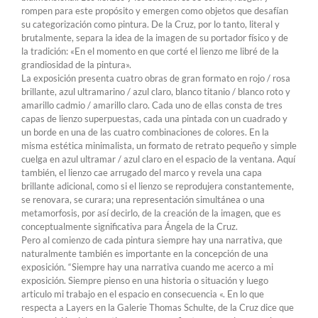
rompen para este propósito y emergen como objetos que desafían
su categorización como pintura. De la Cruz, por lo tanto, literal y
brutalmente, separa la idea de la imagen de su portador físico y de
la tradición: «En el momento en que corté el lienzo me libré de la
grandiosidad de la pintura».
La exposición presenta cuatro obras de gran formato en rojo / rosa
brillante, azul ultramarino / azul claro, blanco titanio / blanco roto y
amarillo cadmio / amarillo claro. Cada uno de ellas consta de tres
capas de lienzo superpuestas, cada una pintada con un cuadrado y
un borde en una de las cuatro combinaciones de colores. En la
misma estética minimalista, un formato de retrato pequeño y simple
cuelga en azul ultramar / azul claro en el espacio de la ventana. Aquí
también, el lienzo cae arrugado del marco y revela una capa
brillante adicional, como si el lienzo se reprodujera constantemente,
se renovara, se curara; una representación simultánea o una
metamorfosis, por así decirlo, de la creación de la imagen, que es
conceptualmente significativa para Ángela de la Cruz.
Pero al comienzo de cada pintura siempre hay una narrativa, que
naturalmente también es importante en la concepción de una
exposición. “Siempre hay una narrativa cuando me acerco a mi
exposición. Siempre pienso en una historia o situación y luego
articulo mi trabajo en el espacio en consecuencia «. En lo que
respecta a Layers en la Galerie Thomas Schulte, de la Cruz dice que