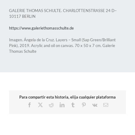
GALERIE THOMAS SCHULTE. CHARLOTTENSTRASSE 24 D–
10117 BERLIN
https://www.galeriethomasschulte.de
Imagen. Ángela de la Cruz. Layers – Small (Sap Green/Brilliant
Pink), 2019. Acrylic and oil on canvas. 70 x 50 x 7 cm. Galerie
Thomas Schulte
Para compartir esta historia, elija cualquier plataforma
Facebook
X
Reddit
LinkedIn
Tumblr
Pinterest
Vk
Correo
electrónico