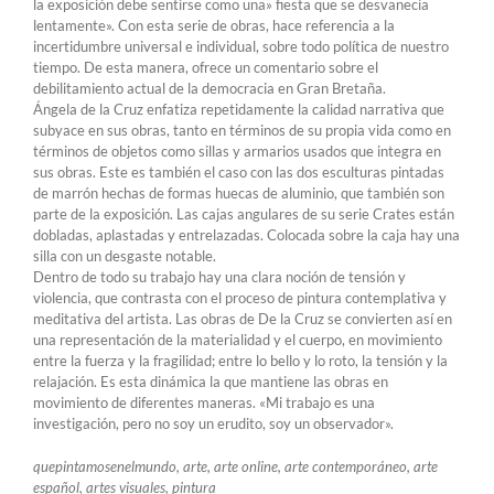
la exposición debe sentirse como una» fiesta que se desvanecía
lentamente». Con esta serie de obras, hace referencia a la
incertidumbre universal e individual, sobre todo política de nuestro
tiempo. De esta manera, ofrece un comentario sobre el
debilitamiento actual de la democracia en Gran Bretaña.
Ángela de la Cruz enfatiza repetidamente la calidad narrativa que
subyace en sus obras, tanto en términos de su propia vida como en
términos de objetos como sillas y armarios usados ​​que integra en
sus obras. Este es también el caso con las dos esculturas pintadas
de marrón hechas de formas huecas de aluminio, que también son
parte de la exposición. Las cajas angulares de su serie Crates están
dobladas, aplastadas y entrelazadas. Colocada sobre la caja hay una
silla con un desgaste notable.
Dentro de todo su trabajo hay una clara noción de tensión y
violencia, que contrasta con el proceso de pintura contemplativa y
meditativa del artista. Las obras de De la Cruz se convierten así en
una representación de la materialidad y el cuerpo, en movimiento
entre la fuerza y ​​la fragilidad; entre lo bello y lo roto, la tensión y la
relajación. Es esta dinámica la que mantiene las obras en
movimiento de diferentes maneras. «Mi trabajo es una
investigación, pero no soy un erudito, soy un observador».
quepintamosenelmundo, arte, arte online, arte contemporáneo, arte
español, artes visuales, pintura