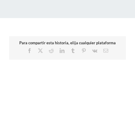
Para compartir esta historia, elija cualquier plataforma
Facebook
X
Reddit
LinkedIn
Tumblr
Pinterest
Vk
Correo
electrónico