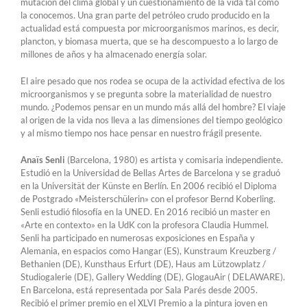
mutación del clima global y un cuestionamiento de la vida tal como
la conocemos. Una gran parte del petróleo crudo producido en la
actualidad está compuesta por microorganismos marinos, es decir,
plancton, y biomasa muerta, que se ha descompuesto a lo largo de
millones de años y ha almacenado energía solar.
El aire pesado que nos rodea se ocupa de la actividad efectiva de los
microorganismos y se pregunta sobre la materialidad de nuestro
mundo. ¿Podemos pensar en un mundo más allá del hombre? El viaje
al origen de la vida nos lleva a las dimensiones del tiempo geológico
y al mismo tiempo nos hace pensar en nuestro frágil presente.
Anaïs Senli
(Barcelona, ​​1980) es artista y comisaria independiente.
Estudió en la Universidad de Bellas Artes de Barcelona y se graduó
en la Universität der Künste en Berlín. En 2006 recibió el Diploma
de Postgrado «Meisterschülerin» con el profesor Bernd Koberling.
Senli estudió filosofía en la UNED. En 2016 recibió un master en
«Arte en contexto» en la UdK con la profesora Claudia Hummel.
Senli ha participado en numerosas exposiciones en España y
Alemania, en espacios como Hangar (ES), Kunstraum Kreuzberg /
Bethanien (DE), Kunsthaus Erfurt (DE), Haus am Lützowplatz /
Studiogalerie (DE), Gallery Wedding (DE), GlogauAir ( DELAWARE).
En Barcelona, ​​está representada por Sala Parés desde 2005.
Recibió el primer premio en el XLVI Premio a la pintura joven en