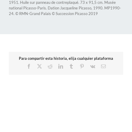
1951. Huile sur panneau de contreplaqué. 73 x 91,5 cm. Musée
national Picasso-Paris. Dation Jacqueline Picasso, 1990. MP1990-
24. © RMN-Grand Palais © Succession Picasso 2019
Para compartir esta historia, elija cualquier plataforma
Facebook
X
Reddit
LinkedIn
Tumblr
Pinterest
Vk
Correo
electrónico