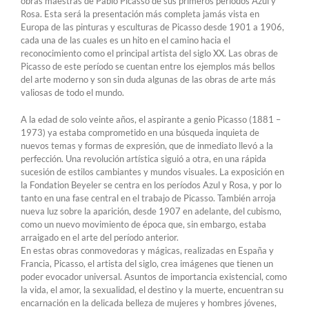
obras maestras de Pablo Picasso de sus primeros períodos Azul y
Rosa. Esta será la presentación más completa jamás vista en
Europa de las pinturas y esculturas de Picasso desde 1901 a 1906,
cada una de las cuales es un hito en el camino hacia el
reconocimiento como el principal artista del siglo XX. Las obras de
Picasso de este período se cuentan entre los ejemplos más bellos
del arte moderno y son sin duda algunas de las obras de arte más
valiosas de todo el mundo.
A la edad de solo veinte años, el aspirante a genio Picasso (1881 –
1973) ya estaba comprometido en una búsqueda inquieta de
nuevos temas y formas de expresión, que de inmediato llevó a la
perfección. Una revolución artística siguió a otra, en una rápida
sucesión de estilos cambiantes y mundos visuales. La exposición en
la Fondation Beyeler se centra en los períodos Azul y Rosa, y por lo
tanto en una fase central en el trabajo de Picasso. También arroja
nueva luz sobre la aparición, desde 1907 en adelante, del cubismo,
como un nuevo movimiento de época que, sin embargo, estaba
arraigado en el arte del período anterior.
En estas obras conmovedoras y mágicas, realizadas en España y
Francia, Picasso, el artista del siglo, crea imágenes que tienen un
poder evocador universal. Asuntos de importancia existencial, como
la vida, el amor, la sexualidad, el destino y la muerte, encuentran su
encarnación en la delicada belleza de mujeres y hombres jóvenes,